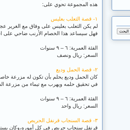
هذه المجموعة تحوي على:
١- قصة الثعلب بعليس
لم يكن الثعلب بعليس على وفاق مع الغرير عجر
فهل سيساعد هذا الخصام الأرنب ضاحي على استع
الفئة العمرية: ٦ – ٩ سنوات
السعر: ريال ونصف
٢- قصة الحمل وديع
كان الحمل وديع يحلم بأن تكون له مزرعة خاص
في تحقيق حلمه ويهرب مع تيماء من مزرعة ال
الفئة العمرية: ٦ – ٩ سنوات
السعر: ريال واحد
٣- قصة السنجاب قرنفل الحريص
قرنفل سنجاب حريص في كل أموره،وكان يستعد ل