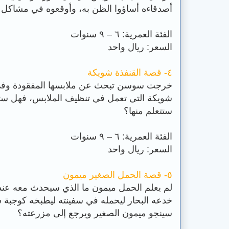
أصدقاءه أساؤوا الظن به، وأوقعوه في مشاكل 
الفئة العمرية: ٦ – ٩ سنوات
السعر: ريال واحد
٤- قصة القنفذة شويكة
خرجت سوسن تبحث عن ملابسها المفقودة وفي أ
شويكة التي تعمل في تنظيف الملابس، فهل ستجد
ستتعلم منها؟
الفئة العمرية: ٦ – ٩ سنوات
السعر: ريال واحد
٥- قصة الحمل الصغير ميمون
لم يعلم الحمل ميمون ما الذي سيحدث معه عند
خدعه البحار ليحمله في سفينته ليطبخه كوجبة ش
سينجو ميمون الصغير ويرجع إلى مزرعته؟